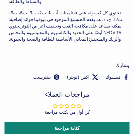
والنشاط والطاقة.
تحتوي كل كبسولة على فيتامينات أ، ب1، ب2، ب3، ب5، ب6،
ب12، ج، د، هـ. يقدم الجنسنغ الموجود في نيوفيتا فوائد إضافية:
يمكنه
يساعد على مكافحة التعب وتخفيف أعراض التوتر
يحتوي
NEOVITA أيضًا على الحديد والكالسيوم والمغنيسيوم والنحاس
والزنك والمنجنيز: المعادن الأساسية للطاقة والصحة والحيوية.
يشارك
فيسبوك
اكس (تويتر)
بينتريست
مراجعات العملاء
كن أول من يكتب مراجعة
كتابة مراجعة